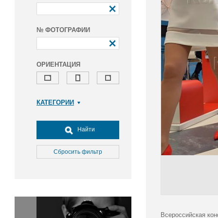
№ ФОТОГРАФИИ
ОРИЕНТАЦИЯ
КАТЕГОРИИ
Армия и ВПК
Досуг, туризм и отдых
Найти
Культура
Медицина
Сбросить фильтр
Наука
Образование
Общество
Окружающая среда
Политика
Всероссийская кон