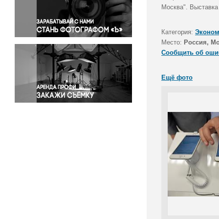
Правосудие
Москва". Выставка
Происшествия и конфликты
Религия
Категория:
Эконом
Место:
Россия, М
Светская жизнь
Сообщить об оши
Спорт
Экология
Ещё фото
Экономика и бизнес