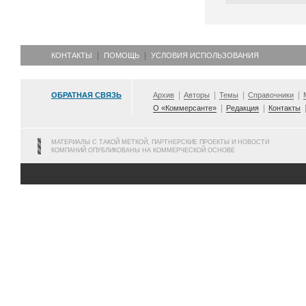
КОНТАКТЫ
ПОМОЩЬ
УСЛОВИЯ ИСПОЛЬЗОВАНИЯ
ОБРАТНАЯ СВЯЗЬ
Архив
Авторы
Темы
Справочники
О «Коммерсанте»
Редакция
Контакты
МАТЕРИАЛЫ С ТАКОЙ МЕТКОЙ, ПАРТНЕРСКИЕ ПРОЕКТЫ И НОВОСТИ
КОМПАНИЙ ОПУБЛИКОВАНЫ НА КОММЕРЧЕСКОЙ ОСНОВЕ