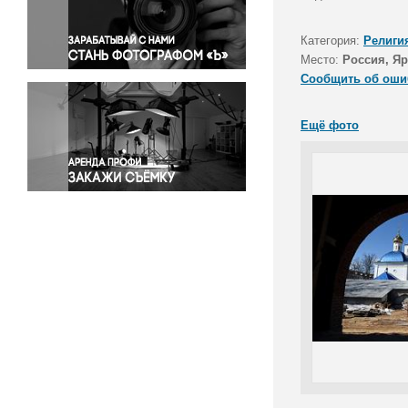
Правосудие
Происшествия и конфликты
Категория:
Религи
Религия
Место:
Россия, Яр
Сообщить об оши
Светская жизнь
Спорт
Ещё фото
Экология
Экономика и бизнес