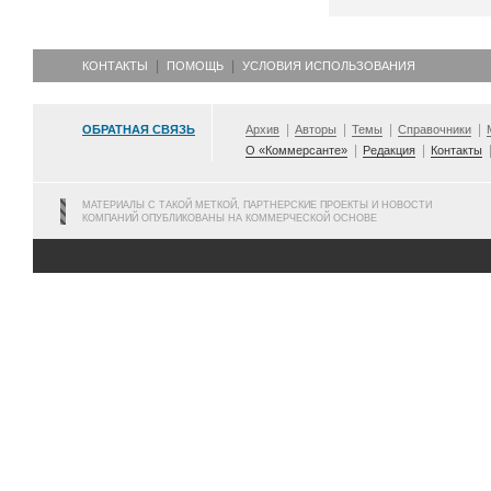
КОНТАКТЫ
ПОМОЩЬ
УСЛОВИЯ ИСПОЛЬЗОВАНИЯ
ОБРАТНАЯ СВЯЗЬ
Архив
Авторы
Темы
Справочники
О «Коммерсанте»
Редакция
Контакты
МАТЕРИАЛЫ С ТАКОЙ МЕТКОЙ, ПАРТНЕРСКИЕ ПРОЕКТЫ И НОВОСТИ
КОМПАНИЙ ОПУБЛИКОВАНЫ НА КОММЕРЧЕСКОЙ ОСНОВЕ