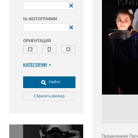
№ ФОТОГРАФИИ
ОРИЕНТАЦИЯ
КАТЕГОРИИ
Армия и ВПК
Досуг, туризм и отдых
Найти
Культура
Медицина
Сбросить фильтр
Наука
Образование
Общество
Окружающая среда
Политика
Празднование Пасх