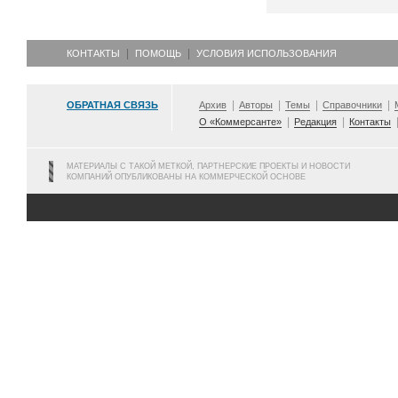
КОНТАКТЫ
ПОМОЩЬ
УСЛОВИЯ ИСПОЛЬЗОВАНИЯ
ОБРАТНАЯ СВЯЗЬ
Архив
Авторы
Темы
Справочники
О «Коммерсанте»
Редакция
Контакты
МАТЕРИАЛЫ С ТАКОЙ МЕТКОЙ, ПАРТНЕРСКИЕ ПРОЕКТЫ И НОВОСТИ
КОМПАНИЙ ОПУБЛИКОВАНЫ НА КОММЕРЧЕСКОЙ ОСНОВЕ