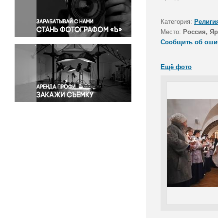
Правосудие
Происшествия и конфликты
Категория:
Религи
Религия
Место:
Россия, Яр
Сообщить об оши
Светская жизнь
Спорт
Ещё фото
Экология
Экономика и бизнес