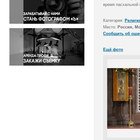
Правосудие
время пасхальной
Происшествия и конфликты
Религия
Категория:
Религи
Место:
Россия, М
Светская жизнь
Сообщить об оши
Спорт
Экология
Ещё фото
Экономика и бизнес