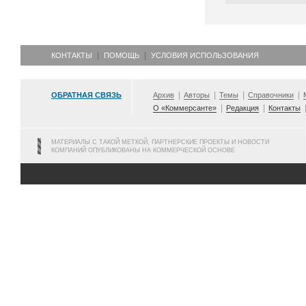
КОНТАКТЫ
ПОМОЩЬ
УСЛОВИЯ ИСПОЛЬЗОВАНИЯ
ОБРАТНАЯ СВЯЗЬ
Архив
Авторы
Темы
Справочники
О «Коммерсанте»
Редакция
Контакты
МАТЕРИАЛЫ С ТАКОЙ МЕТКОЙ, ПАРТНЕРСКИЕ ПРОЕКТЫ И НОВОСТИ
КОМПАНИЙ ОПУБЛИКОВАНЫ НА КОММЕРЧЕСКОЙ ОСНОВЕ