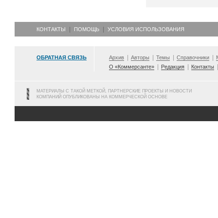
КОНТАКТЫ
ПОМОЩЬ
УСЛОВИЯ ИСПОЛЬЗОВАНИЯ
ОБРАТНАЯ СВЯЗЬ
Архив
Авторы
Темы
Справочники
О «Коммерсанте»
Редакция
Контакты
МАТЕРИАЛЫ С ТАКОЙ МЕТКОЙ, ПАРТНЕРСКИЕ ПРОЕКТЫ И НОВОСТИ
КОМПАНИЙ ОПУБЛИКОВАНЫ НА КОММЕРЧЕСКОЙ ОСНОВЕ