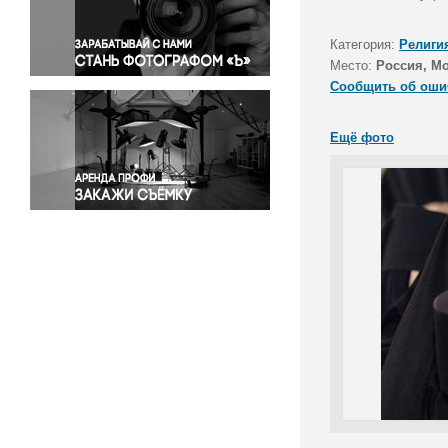
Правосудие
Происшествия и конфликты
Категория:
Религи
Религия
Место:
Россия, М
Сообщить об оши
Светская жизнь
Спорт
Ещё фото
Экология
Экономика и бизнес