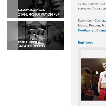
Правосудие
супруга директора
компании "Боско д
Происшествия и конфликты
Религия
Категория:
Светск
Светская жизнь
Место:
Россия, М
Спорт
Сообщить об оши
Экология
Экономика и бизнес
Ещё фото