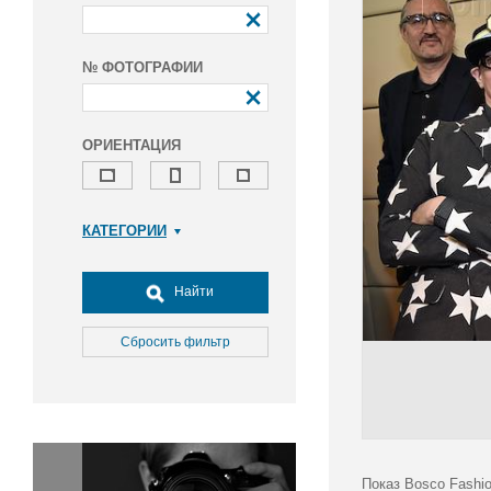
№ ФОТОГРАФИИ
ОРИЕНТАЦИЯ
КАТЕГОРИИ
Армия и ВПК
Досуг, туризм и отдых
Найти
Культура
Медицина
Сбросить фильтр
Наука
Образование
Общество
Окружающая среда
Политика
Показ Bosco Fashi