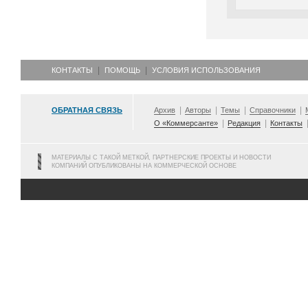
КОНТАКТЫ
ПОМОЩЬ
УСЛОВИЯ ИСПОЛЬЗОВАНИЯ
ОБРАТНАЯ СВЯЗЬ
Архив
Авторы
Темы
Справочники
О «Коммерсанте»
Редакция
Контакты
МАТЕРИАЛЫ С ТАКОЙ МЕТКОЙ, ПАРТНЕРСКИЕ ПРОЕКТЫ И НОВОСТИ
КОМПАНИЙ ОПУБЛИКОВАНЫ НА КОММЕРЧЕСКОЙ ОСНОВЕ