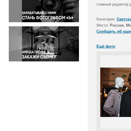
Правосудие
главный редактор р
Происшествия и конфликты
Религия
Категория:
Светск
Место:
Россия, М
Светская жизнь
Сообщить об оши
Спорт
Экология
Ещё фото
Экономика и бизнес