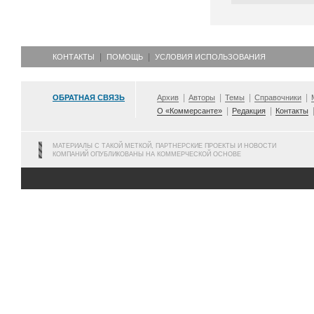
КОНТАКТЫ
ПОМОЩЬ
УСЛОВИЯ ИСПОЛЬЗОВАНИЯ
ОБРАТНАЯ СВЯЗЬ
Архив
Авторы
Темы
Справочники
О «Коммерсанте»
Редакция
Контакты
МАТЕРИАЛЫ С ТАКОЙ МЕТКОЙ, ПАРТНЕРСКИЕ ПРОЕКТЫ И НОВОСТИ
КОМПАНИЙ ОПУБЛИКОВАНЫ НА КОММЕРЧЕСКОЙ ОСНОВЕ