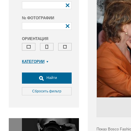
№ ФОТОГРАФИИ
ОРИЕНТАЦИЯ
КАТЕГОРИИ
Армия и ВПК
Досуг, туризм и отдых
Найти
Культура
Медицина
Сбросить фильтр
Наука
Образование
Общество
Окружающая среда
Политика
Показ Bosco Fashi