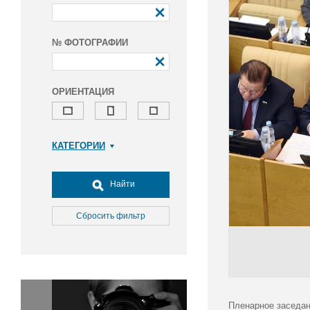
№ ФОТОГРАФИИ
ОРИЕНТАЦИЯ
КАТЕГОРИИ
Армия и ВПК
Досуг, туризм и отдых
Найти
Культура
Медицина
Сбросить фильтр
Наука
Образование
Общество
Окружающая среда
Политика
Пленарное заседан