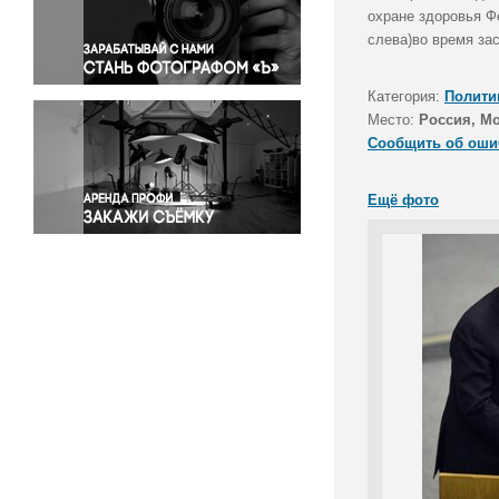
Правосудие
охране здоровья Ф
слева)во время за
Происшествия и конфликты
Религия
Категория:
Полити
Светская жизнь
Место:
Россия, М
Спорт
Сообщить об оши
Экология
Экономика и бизнес
Ещё фото