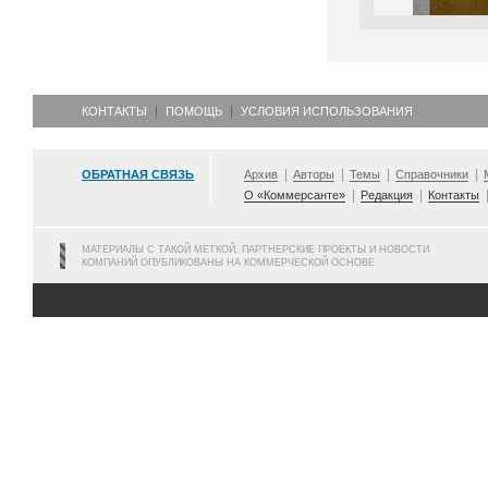
КОНТАКТЫ
ПОМОЩЬ
УСЛОВИЯ ИСПОЛЬЗОВАНИЯ
ОБРАТНАЯ СВЯЗЬ
Архив
Авторы
Темы
Справочники
О «Коммерсанте»
Редакция
Контакты
МАТЕРИАЛЫ С ТАКОЙ МЕТКОЙ, ПАРТНЕРСКИЕ ПРОЕКТЫ И НОВОСТИ
КОМПАНИЙ ОПУБЛИКОВАНЫ НА КОММЕРЧЕСКОЙ ОСНОВЕ