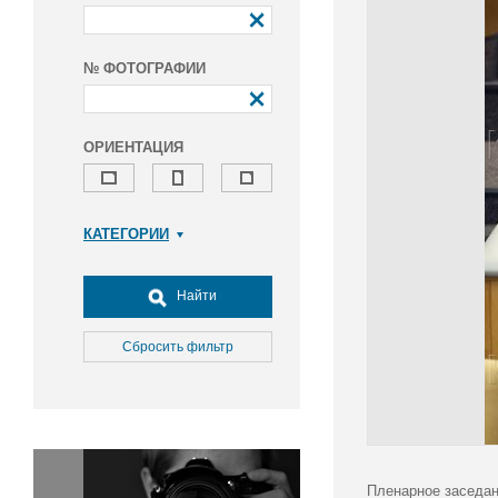
№ ФОТОГРАФИИ
ОРИЕНТАЦИЯ
КАТЕГОРИИ
Армия и ВПК
Досуг, туризм и отдых
Найти
Культура
Медицина
Сбросить фильтр
Наука
Образование
Общество
Окружающая среда
Политика
Пленарное заседан