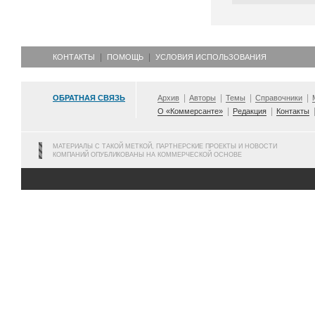
КОНТАКТЫ
ПОМОЩЬ
УСЛОВИЯ ИСПОЛЬЗОВАНИЯ
ОБРАТНАЯ СВЯЗЬ
Архив
Авторы
Темы
Справочники
О «Коммерсанте»
Редакция
Контакты
МАТЕРИАЛЫ С ТАКОЙ МЕТКОЙ, ПАРТНЕРСКИЕ ПРОЕКТЫ И НОВОСТИ
КОМПАНИЙ ОПУБЛИКОВАНЫ НА КОММЕРЧЕСКОЙ ОСНОВЕ