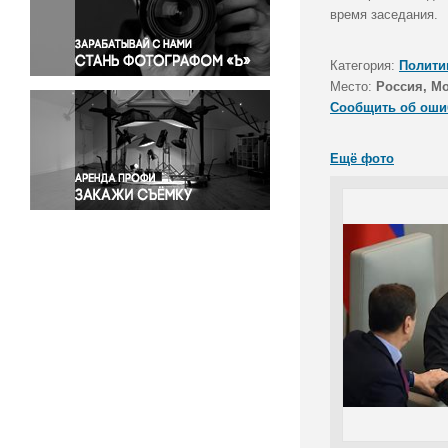
Правосудие
время заседания.
Происшествия и конфликты
Религия
Категория:
Полити
Место:
Россия, М
Светская жизнь
Сообщить об оши
Спорт
Экология
Ещё фото
Экономика и бизнес