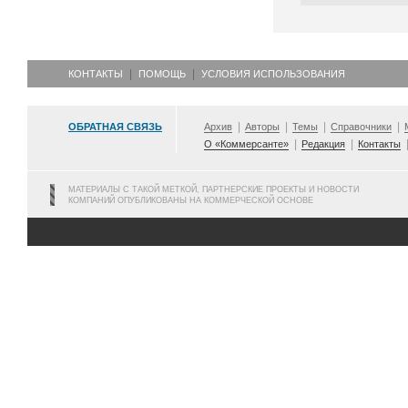
КОНТАКТЫ
ПОМОЩЬ
УСЛОВИЯ ИСПОЛЬЗОВАНИЯ
ОБРАТНАЯ СВЯЗЬ
Архив
Авторы
Темы
Справочники
О «Коммерсанте»
Редакция
Контакты
МАТЕРИАЛЫ С ТАКОЙ МЕТКОЙ, ПАРТНЕРСКИЕ ПРОЕКТЫ И НОВОСТИ
КОМПАНИЙ ОПУБЛИКОВАНЫ НА КОММЕРЧЕСКОЙ ОСНОВЕ