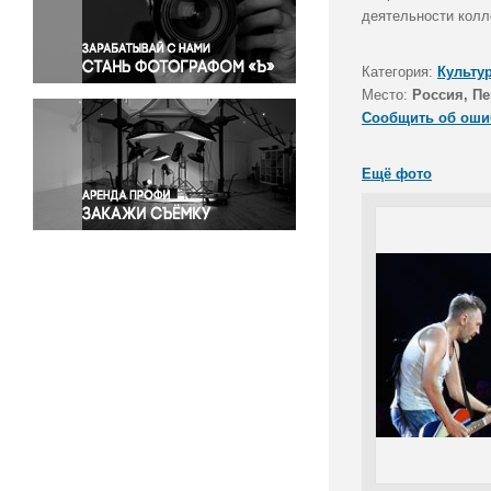
Правосудие
деятельности колл
Происшествия и конфликты
Религия
Категория:
Культу
Место:
Россия, П
Светская жизнь
Сообщить об оши
Спорт
Экология
Ещё фото
Экономика и бизнес