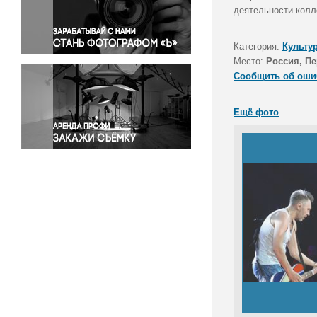
Правосудие
деятельности колл
Происшествия и конфликты
Религия
Категория:
Культу
Место:
Россия, П
Светская жизнь
Сообщить об оши
Спорт
Экология
Ещё фото
Экономика и бизнес