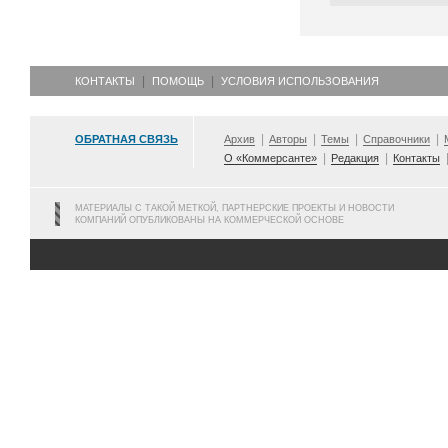
КОНТАКТЫ
ПОМОЩЬ
УСЛОВИЯ ИСПОЛЬЗОВАНИЯ
ОБРАТНАЯ СВЯЗЬ
Архив
Авторы
Темы
Справочники
О «Коммерсанте»
Редакция
Контакты
МАТЕРИАЛЫ С ТАКОЙ МЕТКОЙ, ПАРТНЕРСКИЕ ПРОЕКТЫ И НОВОСТИ
КОМПАНИЙ ОПУБЛИКОВАНЫ НА КОММЕРЧЕСКОЙ ОСНОВЕ