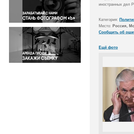
Правосудие
иностранных дел Р
Происшествия и конфликты
Религия
Категория:
Полити
Место:
Россия, М
Светская жизнь
Сообщить об оши
Спорт
Экология
Ещё фото
Экономика и бизнес