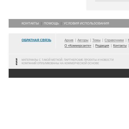
КОНТАКТЫ
ПОМОЩЬ
УСЛОВИЯ ИСПОЛЬЗОВАНИЯ
ОБРАТНАЯ СВЯЗЬ
Архив
Авторы
Темы
Справочники
О «Коммерсанте»
Редакция
Контакты
МАТЕРИАЛЫ С ТАКОЙ МЕТКОЙ, ПАРТНЕРСКИЕ ПРОЕКТЫ И НОВОСТИ
КОМПАНИЙ ОПУБЛИКОВАНЫ НА КОММЕРЧЕСКОЙ ОСНОВЕ