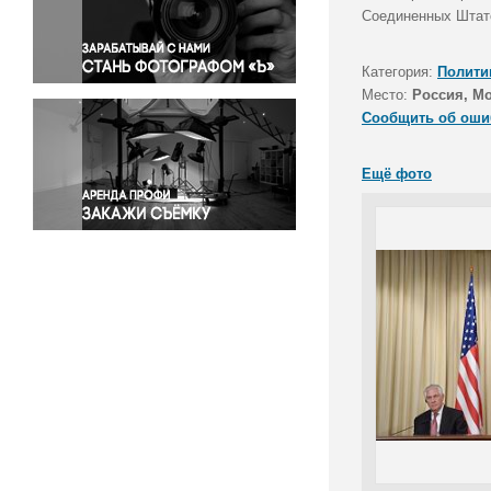
Правосудие
Соединенных Штато
Происшествия и конфликты
Религия
Категория:
Полити
Место:
Россия, М
Светская жизнь
Сообщить об оши
Спорт
Экология
Ещё фото
Экономика и бизнес