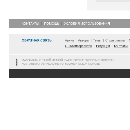
КОНТАКТЫ
ПОМОЩЬ
УСЛОВИЯ ИСПОЛЬЗОВАНИЯ
ОБРАТНАЯ СВЯЗЬ
Архив
Авторы
Темы
Справочники
О «Коммерсанте»
Редакция
Контакты
МАТЕРИАЛЫ С ТАКОЙ МЕТКОЙ, ПАРТНЕРСКИЕ ПРОЕКТЫ И НОВОСТИ
КОМПАНИЙ ОПУБЛИКОВАНЫ НА КОММЕРЧЕСКОЙ ОСНОВЕ