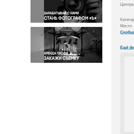
Правосудие
Центра
Происшествия и конфликты
Религия
Катего
Место:
Светская жизнь
Сообщ
Спорт
Экология
Ещё ф
Экономика и бизнес