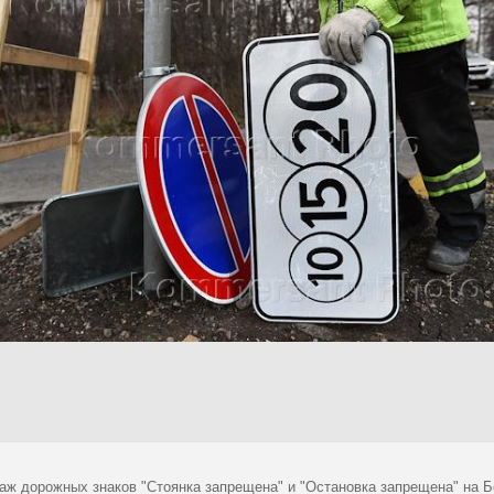
аж дорожных знаков "Стоянка запрещена" и "Остановка запрещена" на Б