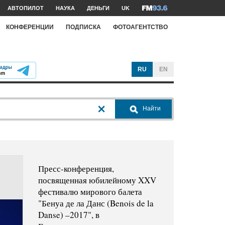
АВТОПИЛОТ
НАУКА
ДЕНЬГИ
UK
КОНФЕРЕНЦИИ
ПОДПИСКА
ФОТОАГЕНТСТВО
RU
EN
Найти
Пресс-конференция,
посвященная юбилейному XXV
фестивалю мирового балета
"Бенуа де ла Данс (Benois de la
Danse) –2017", в