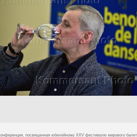
конференция, посвященная юбилейному XXV фестивалю мирового балета "