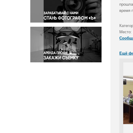
Правосудие
прошла
время 
Происшествия и конфликты
Религия
Катего
Светская жизнь
Место:
Спорт
Сообщ
Экология
Экономика и бизнес
Ещё ф