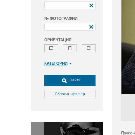
№ ФОТОГРАФИИ
ОРИЕНТАЦИЯ
КАТЕГОРИИ
Армия и ВПК
Досуг, туризм и отдых
Найти
Культура
Медицина
Сбросить фильтр
Наука
Образование
Общество
Окружающая среда
Политика
Пресс-