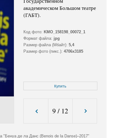
Государственном
академическом Большом театре
(ГАБТ).
Код фото:
KMO_158198_00072_1
Формат файла:
jpg
Размер файла (Мбайт):
5,4
Размер фото (пикс.):
4706x3185
Купить
9
/
12
Бенуа де ла Данс (Benois de la Danse)–2017"