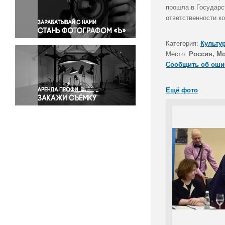
Правосудие
прошла в Государс
ответственности к
Происшествия и конфликты
Религия
Категория:
Культу
Светская жизнь
Место:
Россия, М
Спорт
Сообщить об оши
Экология
Экономика и бизнес
Ещё фото