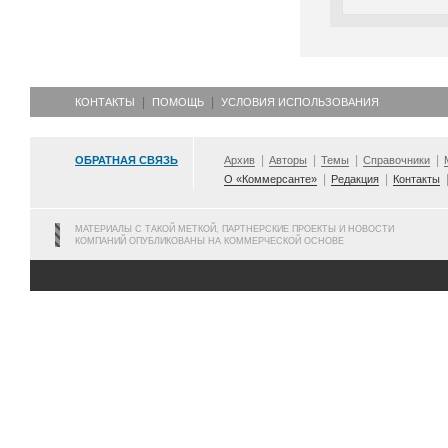
КОНТАКТЫ
ПОМОЩЬ
УСЛОВИЯ ИСПОЛЬЗОВАНИЯ
ОБРАТНАЯ СВЯЗЬ
Архив
Авторы
Темы
Справочники
О «Коммерсанте»
Редакция
Контакты
МАТЕРИАЛЫ С ТАКОЙ МЕТКОЙ, ПАРТНЕРСКИЕ ПРОЕКТЫ И НОВОСТИ
КОМПАНИЙ ОПУБЛИКОВАНЫ НА КОММЕРЧЕСКОЙ ОСНОВЕ