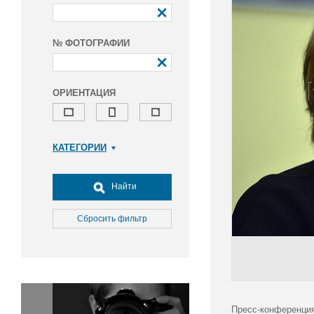
№ ФОТОГРАФИИ
ОРИЕНТАЦИЯ
КАТЕГОРИИ
Армия и ВПК
Досуг, туризм и отдых
Найти
Культура
Медицина
Сбросить фильтр
Наука
Образование
Общество
Окружающая среда
Политика
Пресс-конференция