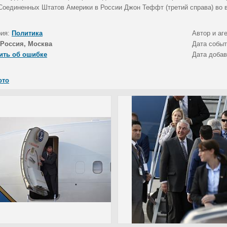
Соединенных Штатов Америки в России Джон Теффт (третий справа) во 
рия:
Политика
Автор и аг
Россия, Москва
Дата собы
ить об ошибке
Дата доба
ото