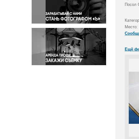
Правосудие
Посол 
Происшествия и конфликты
Религия
Катего
Место:
Светская жизнь
Сообщ
Спорт
Экология
Ещё ф
Экономика и бизнес