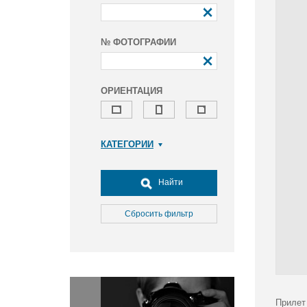
№ ФОТОГРАФИИ
ОРИЕНТАЦИЯ
КАТЕГОРИИ
Армия и ВПК
Досуг, туризм и отдых
Найти
Культура
Медицина
Сбросить фильтр
Наука
Образование
Общество
Окружающая среда
Политика
Прилет