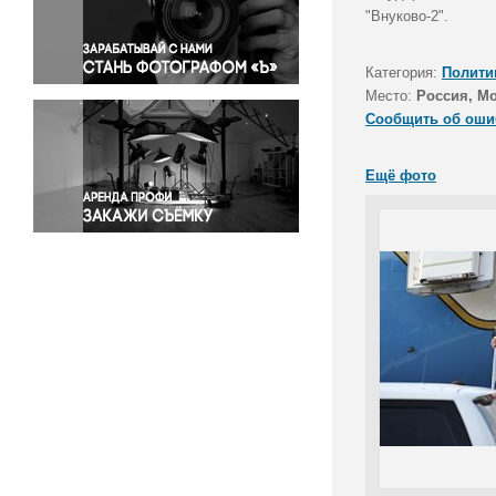
Правосудие
"Внуково-2".
Происшествия и конфликты
Религия
Категория:
Полити
Место:
Россия, М
Светская жизнь
Сообщить об оши
Спорт
Экология
Ещё фото
Экономика и бизнес