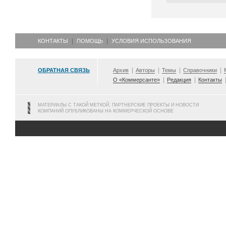
КОНТАКТЫ
ПОМОЩЬ
УСЛОВИЯ ИСПОЛЬЗОВАНИЯ
ОБРАТНАЯ СВЯЗЬ
Архив
Авторы
Темы
Справочники
О «Коммерсанте»
Редакция
Контакты
МАТЕРИАЛЫ С ТАКОЙ МЕТКОЙ, ПАРТНЕРСКИЕ ПРОЕКТЫ И НОВОСТИ
КОМПАНИЙ ОПУБЛИКОВАНЫ НА КОММЕРЧЕСКОЙ ОСНОВЕ