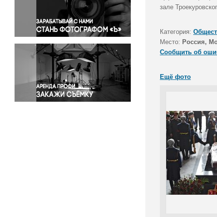
Правосудие
зале Троекуровско
Происшествия и конфликты
Религия
Категория:
Общест
Место:
Россия, М
Светская жизнь
Сообщить об оши
Спорт
Экология
Ещё фото
Экономика и бизнес