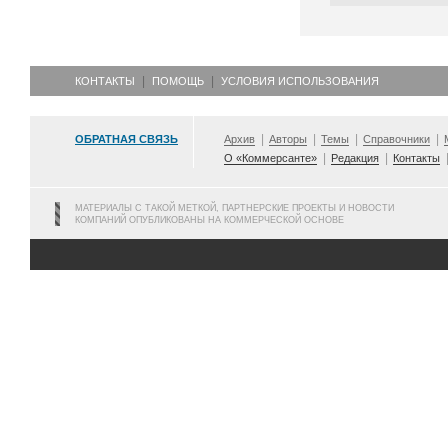
КОНТАКТЫ
ПОМОЩЬ
УСЛОВИЯ ИСПОЛЬЗОВАНИЯ
ОБРАТНАЯ СВЯЗЬ
Архив
Авторы
Темы
Справочники
О «Коммерсанте»
Редакция
Контакты
МАТЕРИАЛЫ С ТАКОЙ МЕТКОЙ, ПАРТНЕРСКИЕ ПРОЕКТЫ И НОВОСТИ
КОМПАНИЙ ОПУБЛИКОВАНЫ НА КОММЕРЧЕСКОЙ ОСНОВЕ