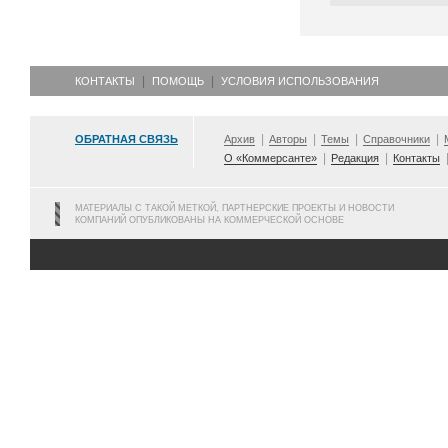
КОНТАКТЫ
ПОМОЩЬ
УСЛОВИЯ ИСПОЛЬЗОВАНИЯ
ОБРАТНАЯ СВЯЗЬ
Архив
Авторы
Темы
Справочники
О «Коммерсанте»
Редакция
Контакты
МАТЕРИАЛЫ С ТАКОЙ МЕТКОЙ, ПАРТНЕРСКИЕ ПРОЕКТЫ И НОВОСТИ
КОМПАНИЙ ОПУБЛИКОВАНЫ НА КОММЕРЧЕСКОЙ ОСНОВЕ