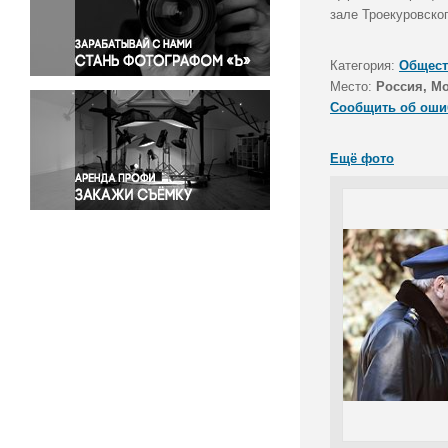
Правосудие
зале Троекуровско
Происшествия и конфликты
Религия
Категория:
Общест
Место:
Россия, М
Светская жизнь
Сообщить об оши
Спорт
Экология
Ещё фото
Экономика и бизнес