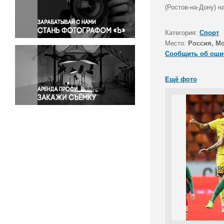
Правосудие
(Ростов-на-Дону) н
Происшествия и конфликты
Религия
Категория:
Спорт
Место:
Россия, М
Светская жизнь
Сообщить об оши
Спорт
Экология
Ещё фото
Экономика и бизнес