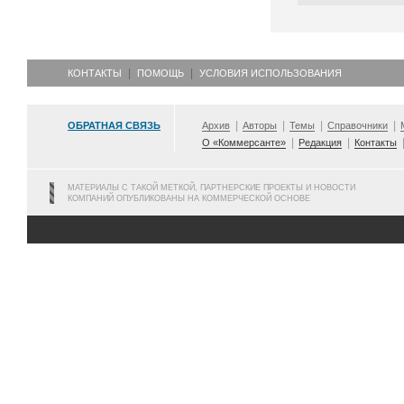
КОНТАКТЫ
ПОМОЩЬ
УСЛОВИЯ ИСПОЛЬЗОВАНИЯ
ОБРАТНАЯ СВЯЗЬ
Архив
Авторы
Темы
Справочники
О «Коммерсанте»
Редакция
Контакты
МАТЕРИАЛЫ С ТАКОЙ МЕТКОЙ, ПАРТНЕРСКИЕ ПРОЕКТЫ И НОВОСТИ
КОМПАНИЙ ОПУБЛИКОВАНЫ НА КОММЕРЧЕСКОЙ ОСНОВЕ