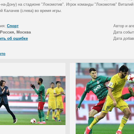
-на-Дону) на стадионе "Локомотив". Игрок команды "Локомотив" Виталий
й Калачев (слева) во время игры.
рия:
Спорт
Автор и аг
Россия, Москва
Дата собы
ить об ошибке
Дата доба
ото