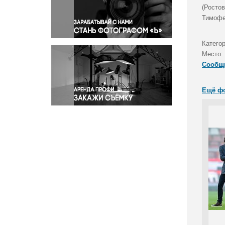
Правосудие
(Ростов
Тимофе
Происшествия и конфликты
Религия
Катего
Светская жизнь
Место:
Спорт
Сообщ
Экология
Экономика и бизнес
Ещё ф