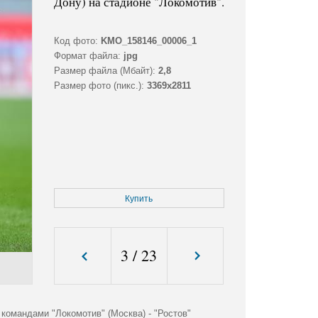
Дону) на стадионе "Локомотив".
Код фото:
KMO_158146_00006_1
Формат файла:
jpg
Размер файла (Мбайт):
2,8
Размер фото (пикс.):
3369x2811
Купить
3
/
23
омандами "Локомотив" (Москва) - "Ростов"