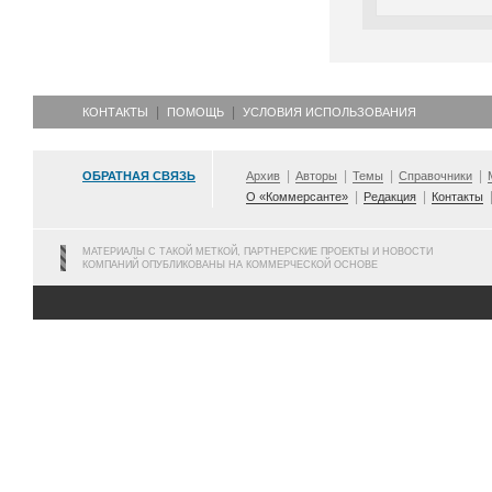
КОНТАКТЫ
ПОМОЩЬ
УСЛОВИЯ ИСПОЛЬЗОВАНИЯ
ОБРАТНАЯ СВЯЗЬ
Архив
Авторы
Темы
Справочники
О «Коммерсанте»
Редакция
Контакты
МАТЕРИАЛЫ С ТАКОЙ МЕТКОЙ, ПАРТНЕРСКИЕ ПРОЕКТЫ И НОВОСТИ
КОМПАНИЙ ОПУБЛИКОВАНЫ НА КОММЕРЧЕСКОЙ ОСНОВЕ