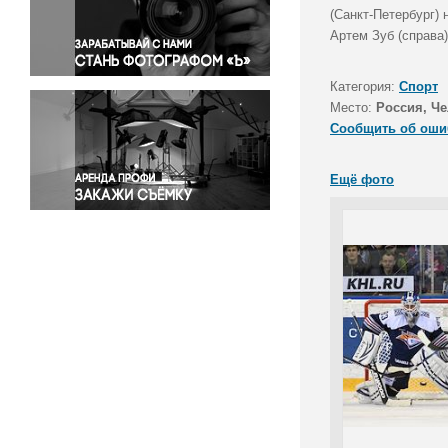
Правосудие
(Санкт-Петербург) 
Артем Зуб (справа)
Происшествия и конфликты
Религия
Категория:
Спорт
Светская жизнь
Место:
Россия, Че
Спорт
Сообщить об оши
Экология
Экономика и бизнес
Ещё фото