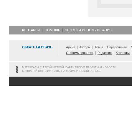
КОНТАКТЫ
ПОМОЩЬ
УСЛОВИЯ ИСПОЛЬЗОВАНИЯ
ОБРАТНАЯ СВЯЗЬ
Архив
Авторы
Темы
Справочники
О «Коммерсанте»
Редакция
Контакты
МАТЕРИАЛЫ С ТАКОЙ МЕТКОЙ, ПАРТНЕРСКИЕ ПРОЕКТЫ И НОВОСТИ
КОМПАНИЙ ОПУБЛИКОВАНЫ НА КОММЕРЧЕСКОЙ ОСНОВЕ