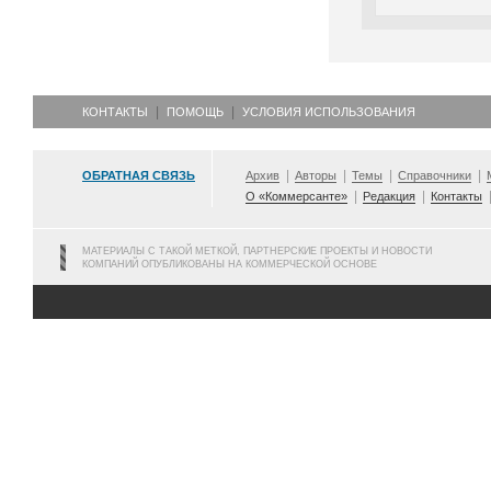
КОНТАКТЫ
ПОМОЩЬ
УСЛОВИЯ ИСПОЛЬЗОВАНИЯ
ОБРАТНАЯ СВЯЗЬ
Архив
Авторы
Темы
Справочники
О «Коммерсанте»
Редакция
Контакты
МАТЕРИАЛЫ С ТАКОЙ МЕТКОЙ, ПАРТНЕРСКИЕ ПРОЕКТЫ И НОВОСТИ
КОМПАНИЙ ОПУБЛИКОВАНЫ НА КОММЕРЧЕСКОЙ ОСНОВЕ