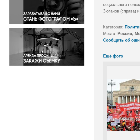
Правосудие
социального полож
Зюганов (справа) 
Происшествия и конфликты
Религия
Категория:
Полити
Светская жизнь
Место:
Россия, М
Спорт
Сообщить об оши
Экология
Экономика и бизнес
Ещё фото