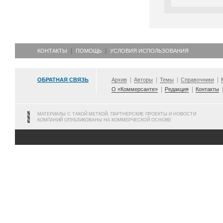
КОНТАКТЫ
ПОМОЩЬ
УСЛОВИЯ ИСПОЛЬЗОВАНИЯ
ОБРАТНАЯ СВЯЗЬ
Архив
Авторы
Темы
Справочники
О «Коммерсанте»
Редакция
Контакты
МАТЕРИАЛЫ С ТАКОЙ МЕТКОЙ, ПАРТНЕРСКИЕ ПРОЕКТЫ И НОВОСТИ
КОМПАНИЙ ОПУБЛИКОВАНЫ НА КОММЕРЧЕСКОЙ ОСНОВЕ