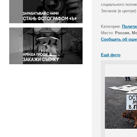
Правосудие
социального полож
Зюганов (в центре)
Происшествия и конфликты
Религия
Категория:
Полити
Светская жизнь
Место:
Россия, М
Спорт
Сообщить об оши
Экология
Экономика и бизнес
Ещё фото