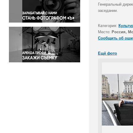
Правосудие
Генеральный дирек
заседании.
Происшествия и конфликты
Религия
Категория:
Культу
Светская жизнь
Место:
Россия, М
Спорт
Сообщить об оши
Экология
Экономика и бизнес
Ещё фото