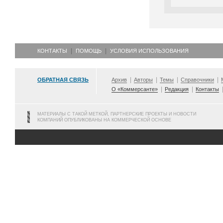
КОНТАКТЫ
ПОМОЩЬ
УСЛОВИЯ ИСПОЛЬЗОВАНИЯ
ОБРАТНАЯ СВЯЗЬ
Архив
Авторы
Темы
Справочники
О «Коммерсанте»
Редакция
Контакты
МАТЕРИАЛЫ С ТАКОЙ МЕТКОЙ, ПАРТНЕРСКИЕ ПРОЕКТЫ И НОВОСТИ
КОМПАНИЙ ОПУБЛИКОВАНЫ НА КОММЕРЧЕСКОЙ ОСНОВЕ