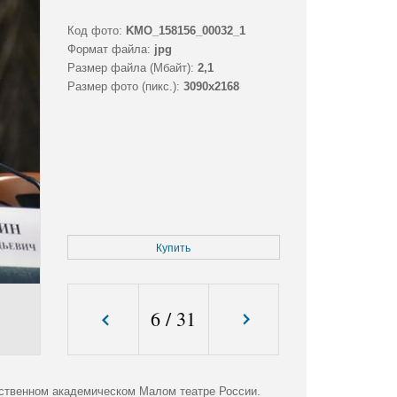
Код фото:
KMO_158156_00032_1
Формат файла:
jpg
Размер файла (Мбайт):
2,1
Размер фото (пикс.):
3090x2168
Купить
6
/
31
рственном академическом Малом театре России.