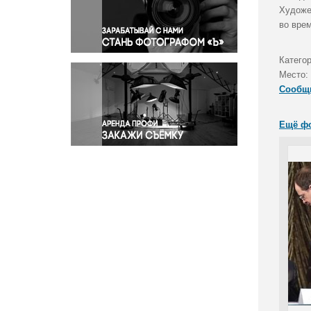
Правосудие
Художе
во вре
Происшествия и конфликты
Религия
Катего
Светская жизнь
Место:
Спорт
Сообщ
Экология
Экономика и бизнес
Ещё ф