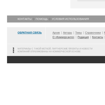
КОНТАКТЫ
ПОМОЩЬ
УСЛОВИЯ ИСПОЛЬЗОВАНИЯ
ОБРАТНАЯ СВЯЗЬ
Архив
Авторы
Темы
Справочники
О «Коммерсанте»
Редакция
Контакты
МАТЕРИАЛЫ С ТАКОЙ МЕТКОЙ, ПАРТНЕРСКИЕ ПРОЕКТЫ И НОВОСТИ
КОМПАНИЙ ОПУБЛИКОВАНЫ НА КОММЕРЧЕСКОЙ ОСНОВЕ