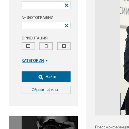
№ ФОТОГРАФИИ
ОРИЕНТАЦИЯ
КАТЕГОРИИ
Армия и ВПК
Досуг, туризм и отдых
Найти
Культура
Медицина
Сбросить фильтр
Наука
Образование
Общество
Окружающая среда
Политика
Пресс-конференция