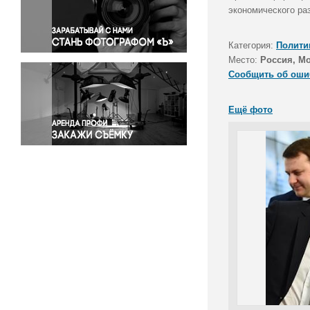
Правосудие
экономического ра
Происшествия и конфликты
Религия
Категория:
Полити
Место:
Россия, М
Светская жизнь
Сообщить об оши
Спорт
Экология
Ещё фото
Экономика и бизнес