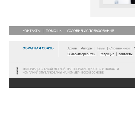
КОНТАКТЫ
ПОМОЩЬ
УСЛОВИЯ ИСПОЛЬЗОВАНИЯ
ОБРАТНАЯ СВЯЗЬ
Архив
Авторы
Темы
Справочники
О «Коммерсанте»
Редакция
Контакты
МАТЕРИАЛЫ С ТАКОЙ МЕТКОЙ, ПАРТНЕРСКИЕ ПРОЕКТЫ И НОВОСТИ
КОМПАНИЙ ОПУБЛИКОВАНЫ НА КОММЕРЧЕСКОЙ ОСНОВЕ