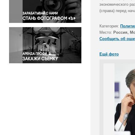
Правосудие
экономического ра
(справа) перед на
Происшествия и конфликты
Религия
Категория:
Полити
Светская жизнь
Место:
Россия, М
Спорт
Сообщить об оши
Экология
Экономика и бизнес
Ещё фото