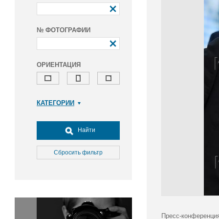
№ ФОТОГРАФИИ
ОРИЕНТАЦИЯ
КАТЕГОРИИ
Армия и ВПК
Досуг, туризм и отдых
Найти
Культура
Медицина
Сбросить фильтр
Наука
Образование
Общество
Окружающая среда
Политика
Пресс-конференция