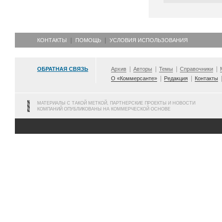
КОНТАКТЫ
ПОМОЩЬ
УСЛОВИЯ ИСПОЛЬЗОВАНИЯ
ОБРАТНАЯ СВЯЗЬ
Архив
Авторы
Темы
Справочники
О «Коммерсанте»
Редакция
Контакты
МАТЕРИАЛЫ С ТАКОЙ МЕТКОЙ, ПАРТНЕРСКИЕ ПРОЕКТЫ И НОВОСТИ
КОМПАНИЙ ОПУБЛИКОВАНЫ НА КОММЕРЧЕСКОЙ ОСНОВЕ