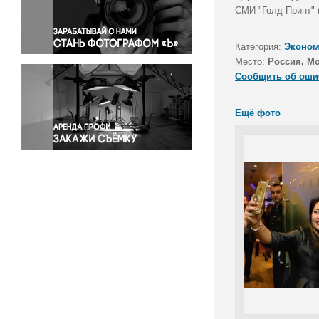
Правосудие
СМИ "Голд Принт" (
Происшествия и конфликты
Религия
Категория:
Эконом
Место:
Россия, М
Светская жизнь
Сообщить об оши
Спорт
Экология
Ещё фото
Экономика и бизнес