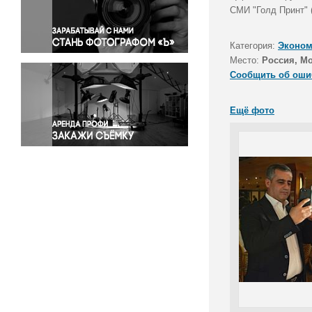
Правосудие
СМИ "Голд Принт" (
Происшествия и конфликты
Религия
Категория:
Эконом
Место:
Россия, М
Светская жизнь
Сообщить об оши
Спорт
Экология
Ещё фото
Экономика и бизнес