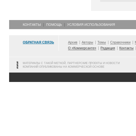
КОНТАКТЫ
ПОМОЩЬ
УСЛОВИЯ ИСПОЛЬЗОВАНИЯ
ОБРАТНАЯ СВЯЗЬ
Архив
Авторы
Темы
Справочники
О «Коммерсанте»
Редакция
Контакты
МАТЕРИАЛЫ С ТАКОЙ МЕТКОЙ, ПАРТНЕРСКИЕ ПРОЕКТЫ И НОВОСТИ
КОМПАНИЙ ОПУБЛИКОВАНЫ НА КОММЕРЧЕСКОЙ ОСНОВЕ