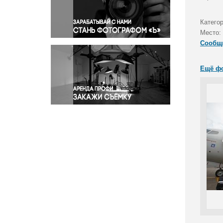
Правосудие
Происшествия и конфликты
Катего
Религия
Место:
Сообщ
Светская жизнь
Спорт
Ещё ф
Экология
Экономика и бизнес