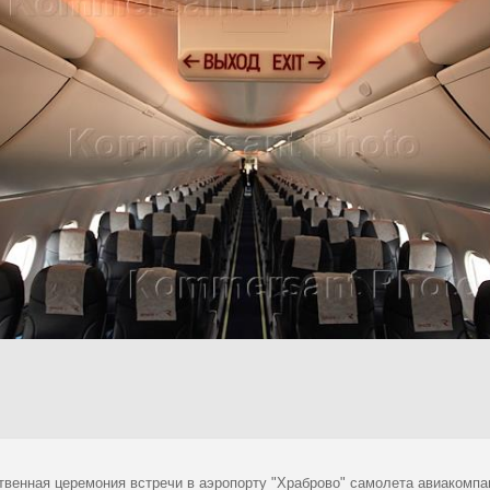
твенная церемония встречи в аэропорту "Храброво" самолета авиакомпан