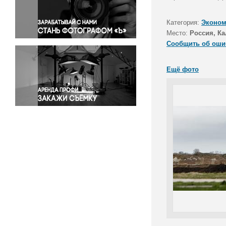
Правосудие
Происшествия и конфликты
Категория:
Эконом
Религия
Место:
Россия, Ка
Сообщить об оши
Светская жизнь
Спорт
Ещё фото
Экология
Экономика и бизнес