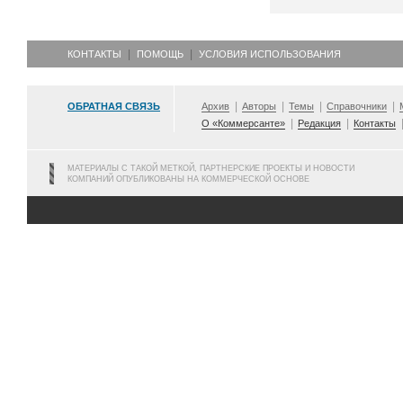
КОНТАКТЫ
ПОМОЩЬ
УСЛОВИЯ ИСПОЛЬЗОВАНИЯ
ОБРАТНАЯ СВЯЗЬ
Архив
Авторы
Темы
Справочники
О «Коммерсанте»
Редакция
Контакты
МАТЕРИАЛЫ С ТАКОЙ МЕТКОЙ, ПАРТНЕРСКИЕ ПРОЕКТЫ И НОВОСТИ
КОМПАНИЙ ОПУБЛИКОВАНЫ НА КОММЕРЧЕСКОЙ ОСНОВЕ