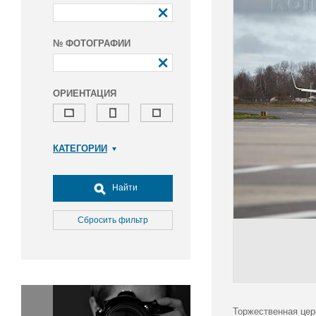
№ ФОТОГРАФИИ
ОРИЕНТАЦИЯ
КАТЕГОРИИ
Армия и ВПК
Досуг, туризм и отдых
Найти
Культура
Медицина
Сбросить фильтр
Наука
Образование
Общество
Окружающая среда
Политика
Торжественная цер