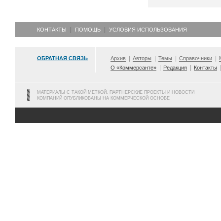
КОНТАКТЫ
ПОМОЩЬ
УСЛОВИЯ ИСПОЛЬЗОВАНИЯ
ОБРАТНАЯ СВЯЗЬ
Архив
Авторы
Темы
Справочники
О «Коммерсанте»
Редакция
Контакты
МАТЕРИАЛЫ С ТАКОЙ МЕТКОЙ, ПАРТНЕРСКИЕ ПРОЕКТЫ И НОВОСТИ
КОМПАНИЙ ОПУБЛИКОВАНЫ НА КОММЕРЧЕСКОЙ ОСНОВЕ