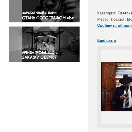
Правосудие
Происшествия и конфликты
Категория:
Светск
Религия
Место:
Россия, М
Сообщить об оши
Светская жизнь
Спорт
Ещё фото
Экология
Экономика и бизнес