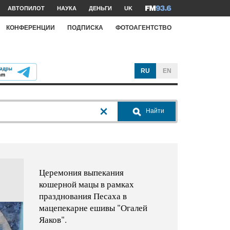
АВТОПИЛОТ
НАУКА
ДЕНЬГИ
UK
КОНФЕРЕНЦИИ
ПОДПИСКА
ФОТОАГЕНТСТВО
RU
EN
Найти
Церемония выпекания
кошерной мацы в рамках
празднования Песаха в
мацепекарне ешивы "Огалей
Яаков".