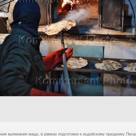
ния выпекания мацы, в рамках подготовки к иудейскому празднику Песа