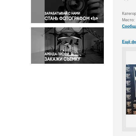
Правосудие
Происшествия и конфликты
Катего
Религия
Место:
Сообщ
Светская жизнь
Спорт
Ещё ф
Экология
Экономика и бизнес