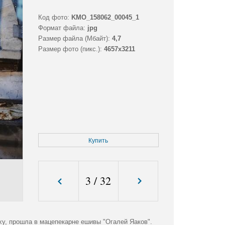
Код фото:
KMO_158062_00045_1
Формат файла:
jpg
Размер файла (Мбайт):
4,7
Размер фото (пикс.):
4657x3211
Купить
3
/
32
ху, прошла в мацепекарне ешивы "Огалей Яаков".