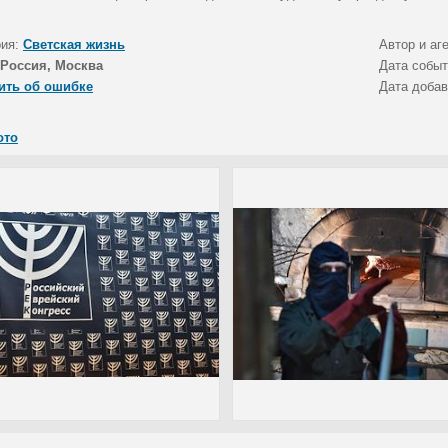
рия:
Светская жизнь
Автор и аг
Россия, Москва
Дата собы
ить об ошибке
Дата доба
ото