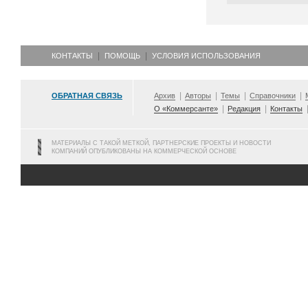
КОНТАКТЫ
ПОМОЩЬ
УСЛОВИЯ ИСПОЛЬЗОВАНИЯ
ОБРАТНАЯ СВЯЗЬ
Архив
Авторы
Темы
Справочники
О «Коммерсанте»
Редакция
Контакты
МАТЕРИАЛЫ С ТАКОЙ МЕТКОЙ, ПАРТНЕРСКИЕ ПРОЕКТЫ И НОВОСТИ
КОМПАНИЙ ОПУБЛИКОВАНЫ НА КОММЕРЧЕСКОЙ ОСНОВЕ