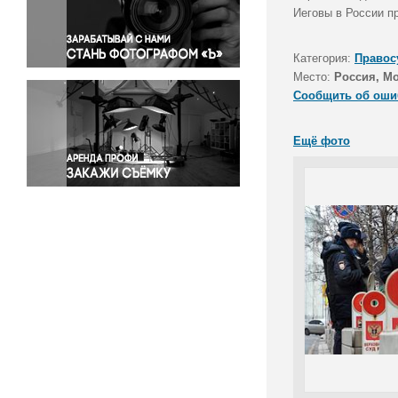
Правосудие
Иеговы в России п
Происшествия и конфликты
Религия
Категория:
Правос
Место:
Россия, М
Светская жизнь
Сообщить об оши
Спорт
Экология
Ещё фото
Экономика и бизнес