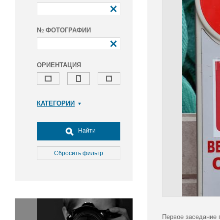
№ ФОТОГРАФИИ
ОРИЕНТАЦИЯ
КАТЕГОРИИ
Армия и ВПК
Досуг, туризм и отдых
Найти
Культура
Медицина
Сбросить фильтр
Наука
Образование
Общество
Окружающая среда
Политика
Первое заседание 