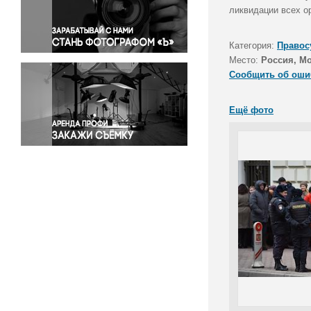
Правосудие
ликвидации всех о
Происшествия и конфликты
Религия
Категория:
Правос
Место:
Россия, М
Светская жизнь
Сообщить об оши
Спорт
Экология
Ещё фото
Экономика и бизнес