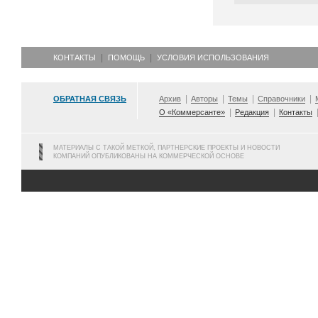
КОНТАКТЫ
ПОМОЩЬ
УСЛОВИЯ ИСПОЛЬЗОВАНИЯ
ОБРАТНАЯ СВЯЗЬ
Архив
Авторы
Темы
Справочники
О «Коммерсанте»
Редакция
Контакты
МАТЕРИАЛЫ С ТАКОЙ МЕТКОЙ, ПАРТНЕРСКИЕ ПРОЕКТЫ И НОВОСТИ
КОМПАНИЙ ОПУБЛИКОВАНЫ НА КОММЕРЧЕСКОЙ ОСНОВЕ