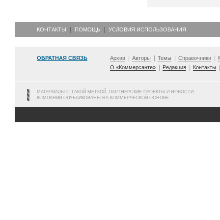
КОНТАКТЫ
ПОМОЩЬ
УСЛОВИЯ ИСПОЛЬЗОВАНИЯ
ОБРАТНАЯ СВЯЗЬ
Архив
Авторы
Темы
Справочники
О «Коммерсанте»
Редакция
Контакты
МАТЕРИАЛЫ С ТАКОЙ МЕТКОЙ, ПАРТНЕРСКИЕ ПРОЕКТЫ И НОВОСТИ
КОМПАНИЙ ОПУБЛИКОВАНЫ НА КОММЕРЧЕСКОЙ ОСНОВЕ