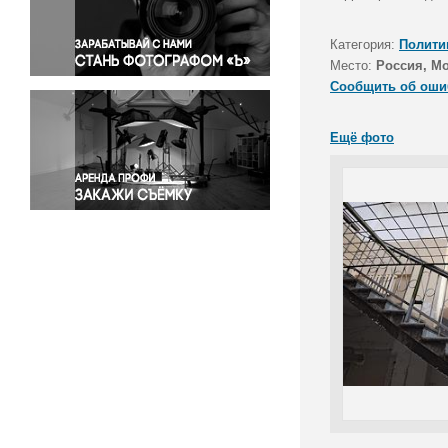
Правосудие
Происшествия и конфликты
Категория:
Полити
Религия
Место:
Россия, М
Сообщить об оши
Светская жизнь
Спорт
Ещё фото
Экология
Экономика и бизнес