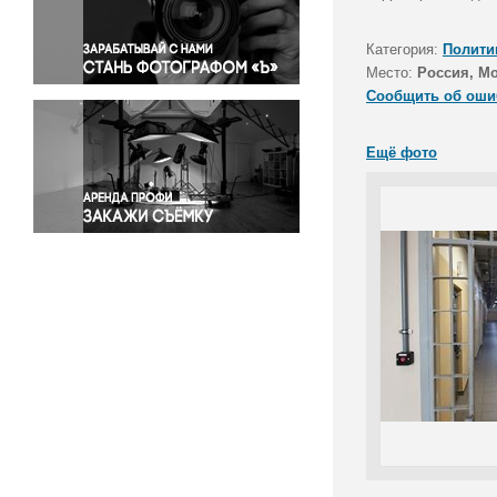
Правосудие
Происшествия и конфликты
Категория:
Полити
Религия
Место:
Россия, М
Сообщить об оши
Светская жизнь
Спорт
Ещё фото
Экология
Экономика и бизнес