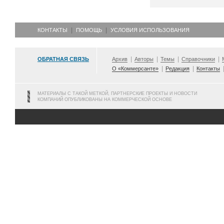
КОНТАКТЫ
ПОМОЩЬ
УСЛОВИЯ ИСПОЛЬЗОВАНИЯ
ОБРАТНАЯ СВЯЗЬ
Архив
Авторы
Темы
Справочники
О «Коммерсанте»
Редакция
Контакты
МАТЕРИАЛЫ С ТАКОЙ МЕТКОЙ, ПАРТНЕРСКИЕ ПРОЕКТЫ И НОВОСТИ
КОМПАНИЙ ОПУБЛИКОВАНЫ НА КОММЕРЧЕСКОЙ ОСНОВЕ