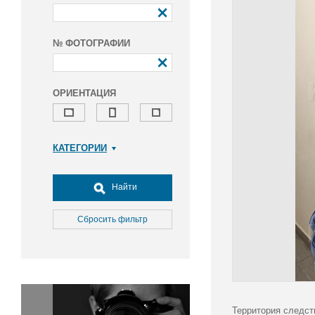
№ ФОТОГРАФИИ
ОРИЕНТАЦИЯ
КАТЕГОРИИ
Армия и ВПК
Досуг, туризм и отдых
Найти
Культура
Медицина
Сбросить фильтр
Наука
Образование
Общество
Окружающая среда
Политика
Территория следст