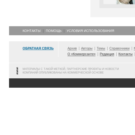
КОНТАКТЫ
ПОМОЩЬ
УСЛОВИЯ ИСПОЛЬЗОВАНИЯ
ОБРАТНАЯ СВЯЗЬ
Архив
Авторы
Темы
Справочники
О «Коммерсанте»
Редакция
Контакты
МАТЕРИАЛЫ С ТАКОЙ МЕТКОЙ, ПАРТНЕРСКИЕ ПРОЕКТЫ И НОВОСТИ
КОМПАНИЙ ОПУБЛИКОВАНЫ НА КОММЕРЧЕСКОЙ ОСНОВЕ