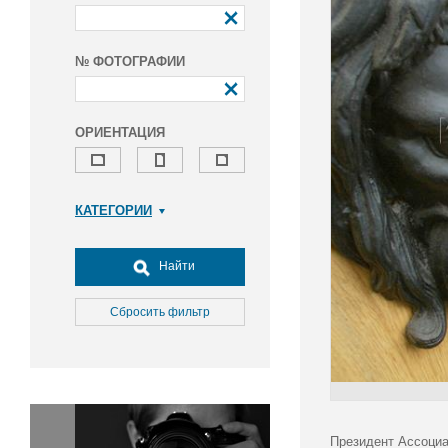
№ ФОТОГРАФИИ
ОРИЕНТАЦИЯ
КАТЕГОРИИ
Армия и ВПК
Досуг, туризм и отдых
Найти
Культура
Медицина
Сбросить фильтр
Наука
Образование
Общество
Окружающая среда
Политика
Президент Ассоциа