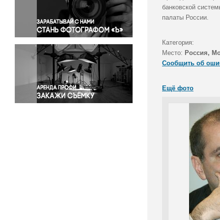
Правосудие
банковской систем
палаты России.
Происшествия и конфликты
Религия
Категория:
Светская жизнь
Место:
Россия, М
Спорт
Сообщить об оши
Экология
Экономика и бизнес
Ещё фото