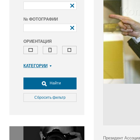
№ ФОТОГРАФИИ
ОРИЕНТАЦИЯ
КАТЕГОРИИ
Армия и ВПК
Досуг, туризм и отдых
Найти
Культура
Медицина
Сбросить фильтр
Наука
Образование
Общество
Окружающая среда
Политика
Президент Ассоциа