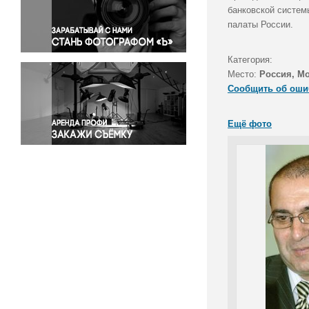
Правосудие
банковской систем
палаты России.
Происшествия и конфликты
Религия
Категория:
Светская жизнь
Место:
Россия, М
Спорт
Сообщить об оши
Экология
Экономика и бизнес
Ещё фото