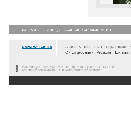
КОНТАКТЫ
ПОМОЩЬ
УСЛОВИЯ ИСПОЛЬЗОВАНИЯ
ОБРАТНАЯ СВЯЗЬ
Архив
Авторы
Темы
Справочники
О «Коммерсанте»
Редакция
Контакты
МАТЕРИАЛЫ С ТАКОЙ МЕТКОЙ, ПАРТНЕРСКИЕ ПРОЕКТЫ И НОВОСТИ
КОМПАНИЙ ОПУБЛИКОВАНЫ НА КОММЕРЧЕСКОЙ ОСНОВЕ