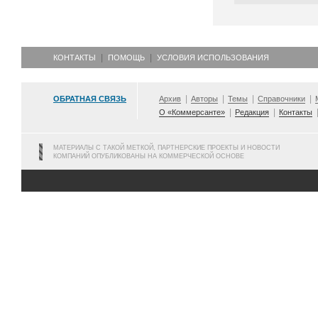
КОНТАКТЫ
ПОМОЩЬ
УСЛОВИЯ ИСПОЛЬЗОВАНИЯ
ОБРАТНАЯ СВЯЗЬ
Архив
Авторы
Темы
Справочники
О «Коммерсанте»
Редакция
Контакты
МАТЕРИАЛЫ С ТАКОЙ МЕТКОЙ, ПАРТНЕРСКИЕ ПРОЕКТЫ И НОВОСТИ
КОМПАНИЙ ОПУБЛИКОВАНЫ НА КОММЕРЧЕСКОЙ ОСНОВЕ