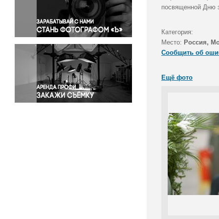
Правосудие
посвященной Дню 
Происшествия и конфликты
Религия
Категория:
Место:
Россия, М
Светская жизнь
Сообщить об оши
Спорт
Экология
Ещё фото
Экономика и бизнес