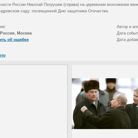
сности России Николай Патрушев (справа) на церемонии возложения венк
ндровском саду, посвященной Дню защитника Отечества.
ия:
Автор и аг
Россия, Москва
Дата собы
ить об ошибке
Дата доба
ото