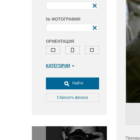
№ ФОТОГРАФИИ
ОРИЕНТАЦИЯ
КАТЕГОРИИ
Армия и ВПК
Досуг, туризм и отдых
Найти
Культура
Медицина
Сбросить фильтр
Наука
Образование
Общество
Окружающая среда
Политика
Презид