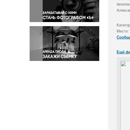
Правосудие
безопа
Алекса
Происшествия и конфликты
Религия
Категор
Светская жизнь
Место:
Спорт
Сообщ
Экология
Экономика и бизнес
Ещё ф