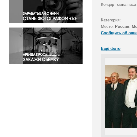
Правосудие
Концерт сына писа
Происшествия и конфликты
Религия
Категория:
Место:
Россия, М
Светская жизнь
Сообщить об оши
Спорт
Экология
Ещё фото
Экономика и бизнес