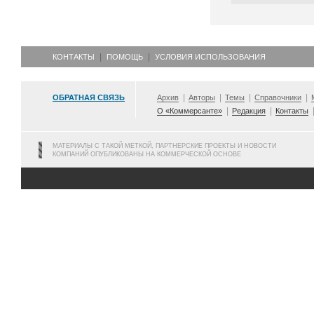
КОНТАКТЫ
ПОМОЩЬ
УСЛОВИЯ ИСПОЛЬЗОВАНИЯ
ОБРАТНАЯ СВЯЗЬ
Архив
Авторы
Темы
Справочники
О «Коммерсанте»
Редакция
Контакты
МАТЕРИАЛЫ С ТАКОЙ МЕТКОЙ, ПАРТНЕРСКИЕ ПРОЕКТЫ И НОВОСТИ
КОМПАНИЙ ОПУБЛИКОВАНЫ НА КОММЕРЧЕСКОЙ ОСНОВЕ