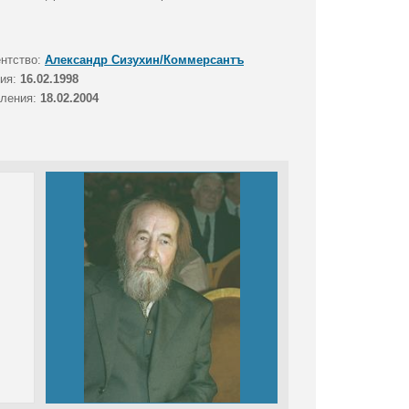
ентство:
Александр Сизухин/Коммерсантъ
тия:
16.02.1998
вления:
18.02.2004