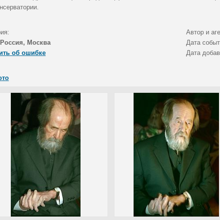
онсерватории.
ия:
Автор и аг
Россия, Москва
Дата собы
ить об ошибке
Дата доба
ото