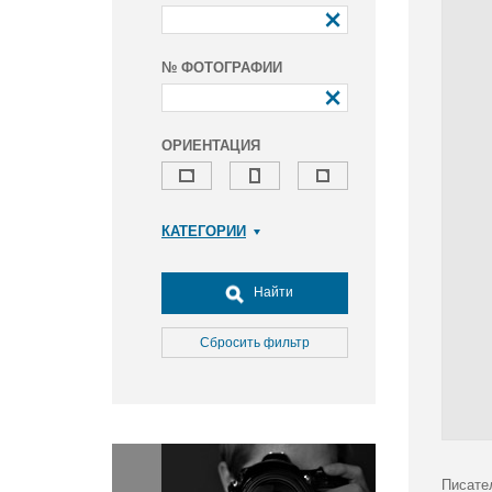
№ ФОТОГРАФИИ
ОРИЕНТАЦИЯ
КАТЕГОРИИ
Армия и ВПК
Досуг, туризм и отдых
Найти
Культура
Медицина
Сбросить фильтр
Наука
Образование
Общество
Окружающая среда
Политика
Писате