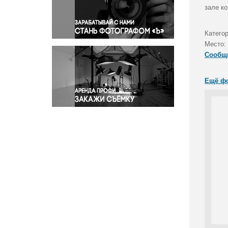
Правосудие
зале к
Происшествия и конфликты
Религия
Категор
Место:
Светская жизнь
Сообщ
Спорт
Экология
Ещё ф
Экономика и бизнес