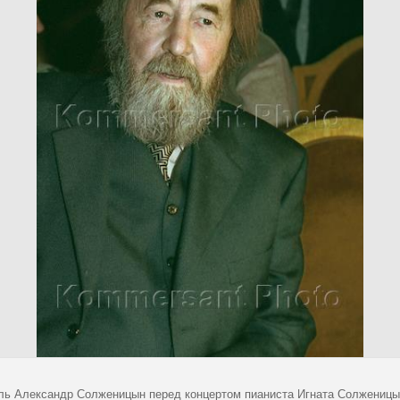
ль Александр Солженицын перед концертом пианиста Игната Солженицы