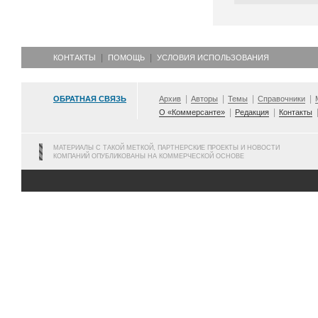
КОНТАКТЫ
ПОМОЩЬ
УСЛОВИЯ ИСПОЛЬЗОВАНИЯ
ОБРАТНАЯ СВЯЗЬ
Архив
Авторы
Темы
Справочники
О «Коммерсанте»
Редакция
Контакты
МАТЕРИАЛЫ С ТАКОЙ МЕТКОЙ, ПАРТНЕРСКИЕ ПРОЕКТЫ И НОВОСТИ
КОМПАНИЙ ОПУБЛИКОВАНЫ НА КОММЕРЧЕСКОЙ ОСНОВЕ