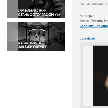
Правосудие
Гнатюк (справа) на
Происшествия и конфликты
Религия
Категория:
Место:
Россия, М
Светская жизнь
Сообщить об оши
Спорт
Экология
Ещё фото
Экономика и бизнес