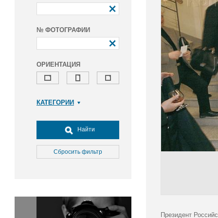
№ ФОТОГРАФИИ
ОРИЕНТАЦИЯ
КАТЕГОРИИ
Армия и ВПК
Досуг, туризм и отдых
Найти
Культура
Медицина
Сбросить фильтр
Наука
Образование
Общество
Окружающая среда
Политика
Президент Российс