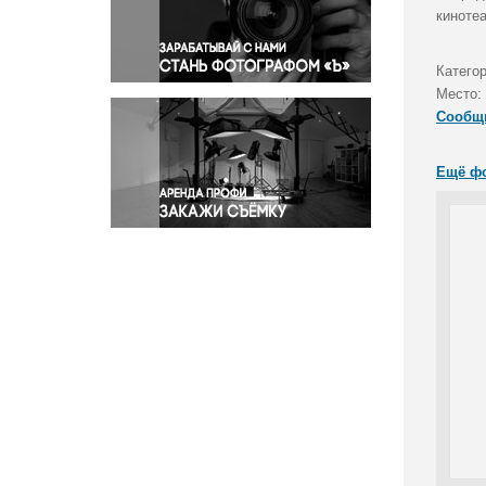
Правосудие
кинотеа
Происшествия и конфликты
Религия
Категор
Место:
Светская жизнь
Сообщ
Спорт
Экология
Ещё ф
Экономика и бизнес