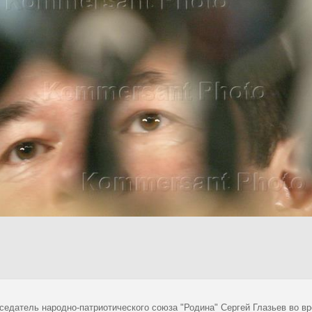
седатель народно-патриотического союза "Родина" Сергей Глазьев во в