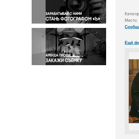
Правосудие
Происшествия и конфликты
Категор
Религия
Место:
Сообщ
Светская жизнь
Спорт
Ещё ф
Экология
Экономика и бизнес