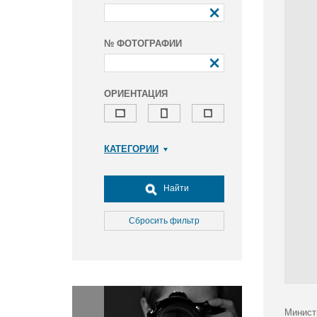
№ ФОТОГРАФИИ
ОРИЕНТАЦИЯ
КАТЕГОРИИ
Армия и ВПК
Досуг, туризм и отдых
Найти
Культура
Медицина
Сбросить фильтр
Наука
Образование
Общество
Окружающая среда
Политика
Минист