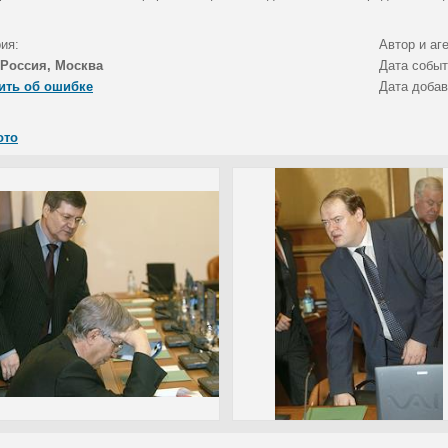
ия:
Автор и аг
Россия, Москва
Дата собы
ить об ошибке
Дата доба
ото