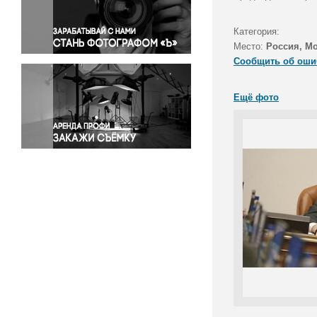
Правосудие
Происшествия и конфликты
Категория:
Религия
Место:
Россия, М
Сообщить об оши
Светская жизнь
Спорт
Ещё фото
Экология
Экономика и бизнес