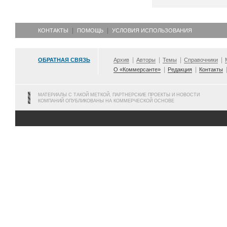
КОНТАКТЫ
ПОМОЩЬ
УСЛОВИЯ ИСПОЛЬЗОВАНИЯ
ОБРАТНАЯ СВЯЗЬ
Архив
Авторы
Темы
Справочники
О «Коммерсанте»
Редакция
Контакты
МАТЕРИАЛЫ С ТАКОЙ МЕТКОЙ, ПАРТНЕРСКИЕ ПРОЕКТЫ И НОВОСТИ
КОМПАНИЙ ОПУБЛИКОВАНЫ НА КОММЕРЧЕСКОЙ ОСНОВЕ